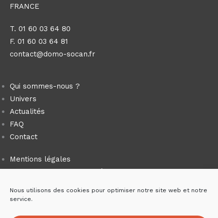
FRANCE
T. 01 60 03 64 80
F. 01 60 03 64 81
contact@domo-socan.fr
Qui sommes-nous ?
Univers
Actualités
FAQ
Contact
Mentions légales
Politique de confidentialité
Politique de cookies (UE)
Nous utilisons des cookies pour optimiser notre site web et notre
Plan du site
service.